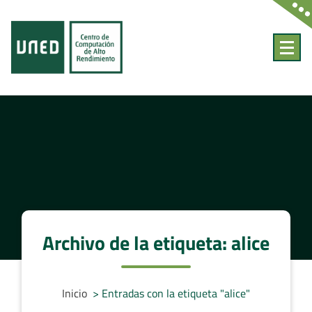
Saltar
al
contenido
Centro de Computación de Alto Rendimiento de la UNED
Archivo de la etiqueta: alice
Inicio
>
Entradas con la etiqueta "alice"