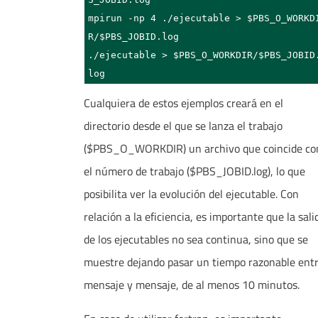
mpirun -np 4 ./ejecutable > $PBS_O_WORKD
R/$PBS_JOBID.log

./ejecutable > $PBS_O_WORKDIR/$PBS_JOBID
log
Cualquiera de estos ejemplos creará en el
directorio desde el que se lanza el trabajo
($PBS_O_WORKDIR) un archivo que coincide co
el número de trabajo ($PBS_JOBID.log), lo que
posibilita ver la evolución del ejecutable. Con
relación a la eficiencia, es importante que la sali
de los ejecutables no sea continua, sino que se
muestre dejando pasar un tiempo razonable ent
mensaje y mensaje, de al menos 10 minutos.