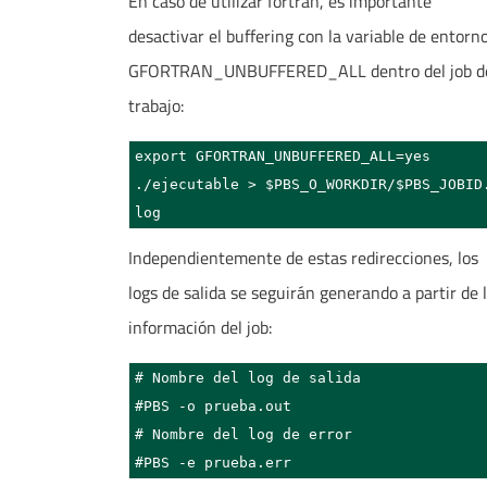
En caso de utilizar fortran, es importante
desactivar el buffering con la variable de entorn
GFORTRAN_UNBUFFERED_ALL dentro del job d
trabajo:
export GFORTRAN_UNBUFFERED_ALL=yes 

./ejecutable > $PBS_O_WORKDIR/$PBS_JOBID
log
Independientemente de estas redirecciones, los
logs de salida se seguirán generando a partir de 
información del job:
# Nombre del log de salida

#PBS -o prueba.out

# Nombre del log de error

#PBS -e prueba.err