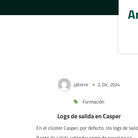
Ar
Logs de salida en Casper
jatorre
2, Dic, 2024
0
Formación
Logs de salida en Casper
En el clúster Casper, por defecto, los logs de sali
(tanto de salida estándar como de error) no se